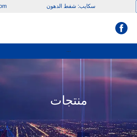
com
سكايب: شفط الدهون
···
منتجات