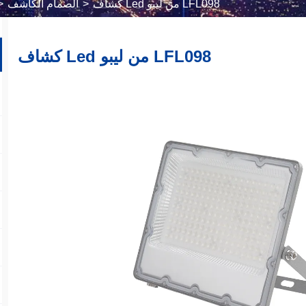
كشاف Led من ليبو LFL098
>
الصمام الكاشف
>
كشاف Led من ليبو LFL098