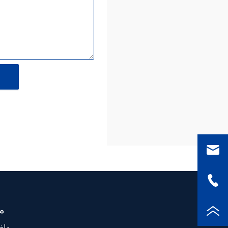
م
ملف