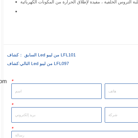
كشاف Led من ليبو LFL101
السابق ：
كشاف Led من ليبو LFL097
التالي:
com
*
*
*