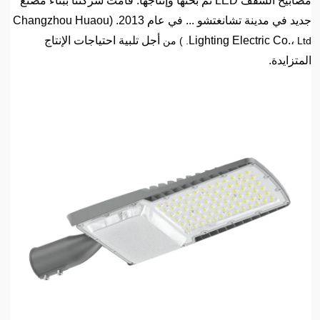
مصابيح السقف LED تم بحثها وإنتاجها. قامت شركتنا ببناء مصنع
جديد في مدينة تشانغتشو ... في عام 2013. (Changzhou Huaou
Lighting Electric Co.،
أجل تلبية احتياجات الإنتاج
Ltd. ) من
المتزايدة.