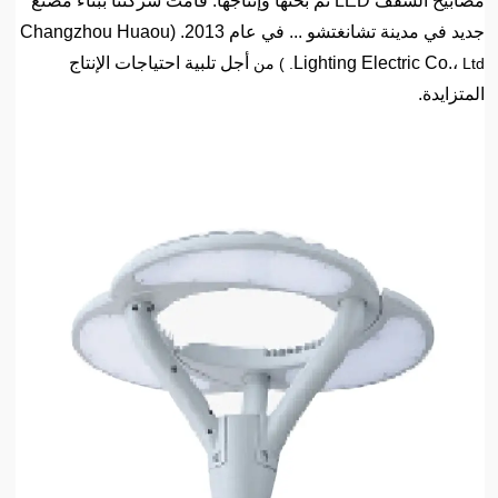
مصابيح السقف LED تم بحثها وإنتاجها. قامت شركتنا ببناء مصنع
جديد في مدينة تشانغتشو ... في عام 2013. (Changzhou Huaou
Lighting Electric Co.،
أجل تلبية احتياجات الإنتاج
Ltd. ) من
المتزايدة.