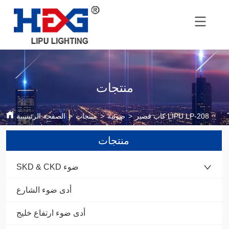
منتجات
كاب قصير LIPU LP-208
>
ضوئية
>
منتجات
>
الصفحة الرئيسية
منتجات
SKD & CKD ضوء
أدى ضوء الشارع
أدى ضوء ارتفاع خليج