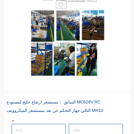
مستشعر ارتفاع خليج لمستودع MC628V RC
السابق ：
جهاز التحكم عن بعد بمستشعر الميكروويف MH10
التالي:
*