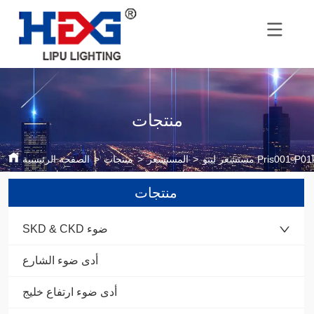
منتجات
تشعر ليبو Pris001-P01k
>
المستشعر
>
منتجات
>
الصفحة الرئيسية
منتجات
SKD & CKD ضوء
أدى ضوء الشارع
أدى ضوء ارتفاع خليج