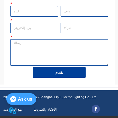
*
*
*
يقدم
حقوق النشر © 2001-2021 Shanghai Lipu Electric Lighting Co.، Ltd
Ask us
الأحكام والشروط
نهج الخصوصية |