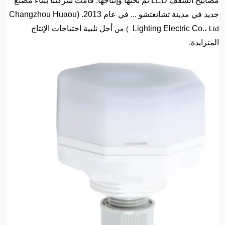
مصابيح السقف LED تم بحثها وإنتاجها. قامت شركتنا ببناء مصنع
جديد في مدينة تشانغتشو ... في عام 2013. (Changzhou Huaou
Lighting Electric Co.،
أجل تلبية احتياجات الإنتاج
Ltd. ) من
المتزايدة.