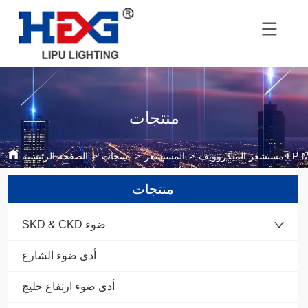
منتجات
روويف LP-MS01
>
المستشعر
>
منتجات
>
الصفحة الرئيسية
منتجات
SKD & CKD ضوء
أدى ضوء الشارع
أدى ضوء ارتفاع خليج