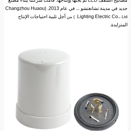
مصابيح السقف LED تم بحثها وإنتاجها. قامت شركتنا ببناء مصنع
جديد في مدينة تشانغتشو ... في عام 2013. (Changzhou Huaou
Lighting Electric Co.،
أجل تلبية احتياجات الإنتاج
Ltd. ) من
المتزايدة.