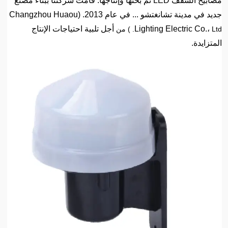
مصابيح السقف LED تم بحثها وإنتاجها. قامت شركتنا ببناء مصنع
جديد في مدينة تشانغتشو ... في عام 2013. (Changzhou Huaou
Lighting Electric Co.،
أجل تلبية احتياجات الإنتاج
Ltd. ) من
المتزايدة.